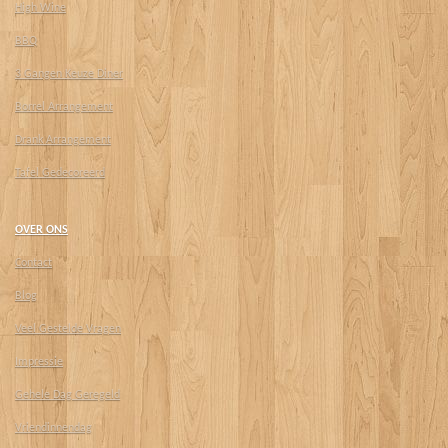
High Wine
BBQ
3 Gangen Keuze Diner
Borrel Arrangement
Drank Arrangement
Tafel Gedecoreerd
OVER ONS
Contact
Blog
Veel Gestelde Vragen
Impressie
Gehele Dag Geregeld
Vriendinnendag