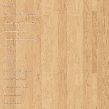
Powerkiten
Sex And The City "the Beach"
The Hangover City Games
Boottocht Den Haag
The Hangover "the Wedding"
Pub Quiz
Dick Hunt
Foto Shoot
Beach Volleybal Toernooi
Volleybalveld Huren
Robinson Experience
De Alleskunner
Suppen op Zee