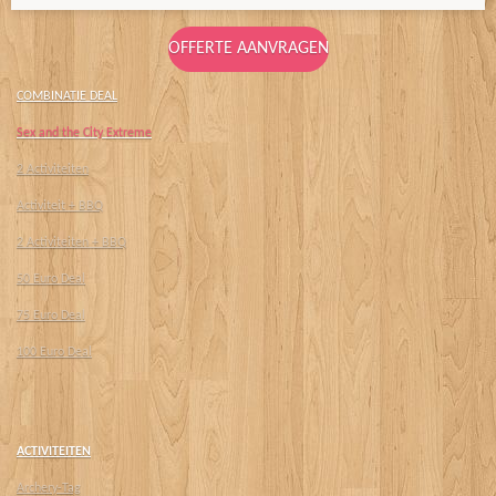
OFFERTE AANVRAGEN
COMBINATIE DEAL
Sex and the City Extreme
2 Activiteiten
Activiteit + BBQ
2 Activiteiten + BBQ
50 Euro Deal
75 Euro Deal
100 Euro Deal
ACTIVITEITEN
Archery-Tag