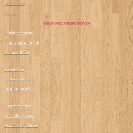
Dames Teams
Sportdag
BEKIJK ONZE ANDERE MERKEN
Bedrijfsuitje Strand
Buena Vista Beach Club
Barbeque Strand
CocktailForce
Cocktailsworkshop
Halal BBQ Strand
Vergaderen strand
Teambuilding Strand
Duurzaam Uitje Strand