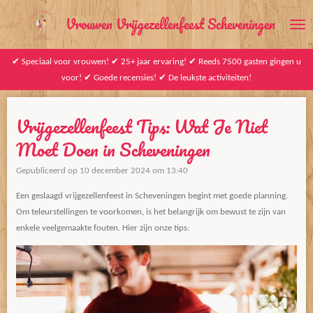
Ga
Vrouwen Vrijgezellenfeest Scheveningen
direct
naar
✔ Speciaal voor vrouwen! ✔ 25+ jaar ervaring! ✔ Reeds 7500 gasten gingen u
de
voor! ✔ Goede recensies! ✔ De leukste activiteiten!
hoofdinhoud
Vrijgezellenfeest Tips: Wat Je Niet
Moet Doen in Scheveningen
Gepubliceerd op 10 december 2024 om 13:40
Een geslaagd vrijgezellenfeest in Scheveningen begint met goede planning.
Om teleurstellingen te voorkomen, is het belangrijk om bewust te zijn van
enkele veelgemaakte fouten. Hier zijn onze tips: