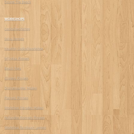
Escape The Beach
WORKSHOPS
Cocktailworkshop
Salsa Dansen
Naughty Cocktailworkshop
Wijnglas Pimpen
Beach Yoga
Slippers Pimpen
Dromenvanger Maken
Piemels Pimpen
Workshop Sieraden Maken
Hollandse Klompen Pimpen
Workshop Tarotkaart Leggen