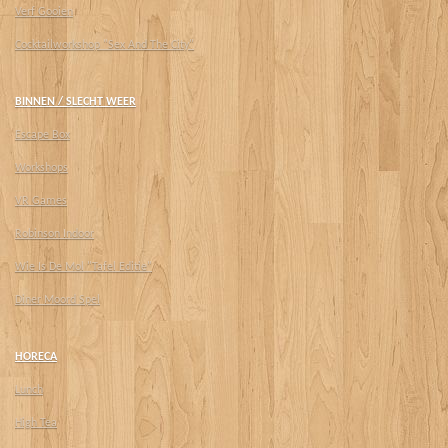
Verf Gooien
Cocktailworkshop "Sex And The City"
BINNEN / SLECHT WEER
Escape Box
Workshops
VR Games
Robinson Indoor
Wie Is De Mol "Tafel Editie"
Diner Moord Spel
HORECA
Lunch
High Tea