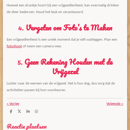
Hoewel een drankje hoort bij een vrijgezellenfeest, kan overmatig drinken
de sfeer bederven. Houd het leuk en verantwoord.
4.
Vergeten om Foto’s te Maken
Een vrijgezellenfeest is een uniek moment dat je wilt vastleggen. Plan een
fotoshoot
of neem een camera mee.
5.
Geen Rekening Houden met de
Vrijgezel
Luister naar de wensen van de vrijgezel. Het is hun dag, dus zorg dat de
activiteiten passen bij hun voorkeuren.
«
Vorige
Volgende
»
D
D
S
D
e
e
h
e
l
e
a
l
Reactie plaatsen
e
l
r
e
n
e
n