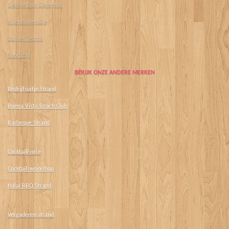
Gehele Dag Geregeld
Vriendinnendag
Dames Teams
Sportdag
BEKIJK ONZE ANDERE MERKEN
Bedrijfsuitje Strand
Buena Vista Beach Club
Barbeque Strand
CocktailForce
Cocktailsworkshop
Halal BBQ Strand
Vergaderen strand