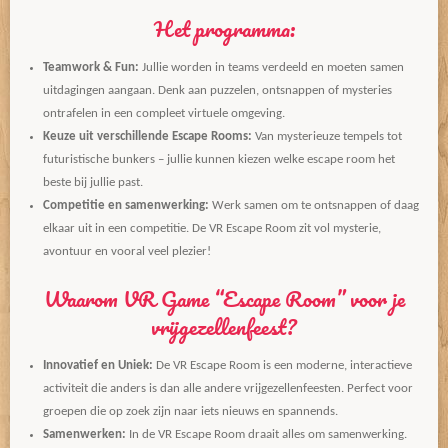
Het programma:
Teamwork & Fun:
Jullie worden in teams verdeeld en moeten samen
uitdagingen aangaan. Denk aan puzzelen, ontsnappen of mysteries
ontrafelen in een compleet virtuele omgeving.
Keuze uit verschillende Escape Rooms:
Van mysterieuze tempels tot
futuristische bunkers – jullie kunnen kiezen welke escape room het
beste bij jullie past.
Competitie en samenwerking:
Werk samen om te ontsnappen of daag
elkaar uit in een competitie. De VR Escape Room zit vol mysterie,
avontuur en vooral veel plezier!
Waarom VR Game “Escape Room” voor je
vrijgezellenfeest?
Innovatief en Uniek:
De VR Escape Room is een moderne, interactieve
activiteit die anders is dan alle andere vrijgezellenfeesten. Perfect voor
groepen die op zoek zijn naar iets nieuws en spannends.
Samenwerken:
In de VR Escape Room draait alles om samenwerking.