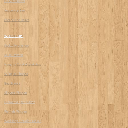
De Alleskunner
Suppen op Zee
Escape The Beach
WORKSHOPS
Cocktailworkshop
Salsa Dansen
Naughty Cocktailworkshop
Wijnglas Pimpen
Beach Yoga
Slippers Pimpen
Dromenvanger Maken
Piemels Pimpen
Workshop Sieraden Maken