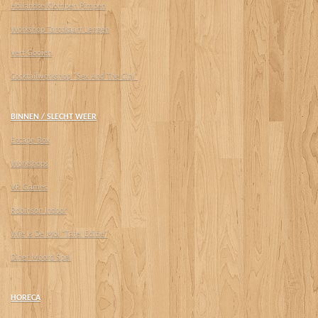
Hollandse Klompen Pimpen
Workshop Tarotkaart Leggen
Verf Gooien
Cocktailworkshop "Sex And The City"
BINNEN / SLECHT WEER
Escape Box
Workshops
VR Games
Robinson Indoor
Wie Is De Mol "Tafel Editie"
Diner Moord Spel
HORECA