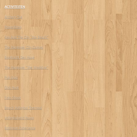
ACTIVITEITEN
Archery-Tag
Powerkiten
Sex And The City "the Beach"
The Hangover City Games
Boottocht Den Haag
The Hangover "the Wedding"
Pub Quiz
Dick Hunt
Foto Shoot
Beach Volleybal Toernooi
Volleybalveld Huren
Robinson Experience