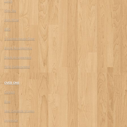
Lunch
High Tea
High Wine
BBQ
3 Gangen Keuze Diner
Borrel Arrangement
Drank Arrangement
Tafel Gedecoreerd
OVER ONS
Contact
Blog
Veel Gestelde Vragen
Impressie