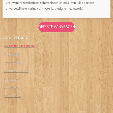
VrouwenVrijgezellenfeest Scheveningen en maak van jullie dag een
onvergetelijke ervaring vol mysterie, plezier en teamwork!
OFFERTE AANVRAGEN
COMBINATIE DEAL
Sex and the City Extreme
2 Activiteiten
Activiteit + BBQ
2 Activiteiten + BBQ
50 Euro Deal
75 Euro Deal
100 Euro Deal