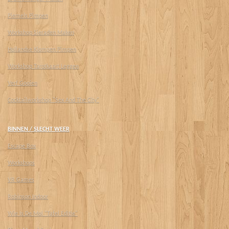
Piemels Pimpen
Workshop Sieraden Maken
Hollandse Klompen Pimpen
Workshop Tarotkaart Leggen
Verf Gooien
Cocktailworkshop "Sex And The City"
BINNEN / SLECHT WEER
Escape Box
Workshops
VR Games
Robinson Indoor
Wie Is De Mol "Tafel Editie"