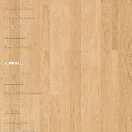
Volleybalveld Huren
Robinson Experience
De Alleskunner
Suppen op Zee
Escape The Beach
WORKSHOPS
Cocktailworkshop
Salsa Dansen
Naughty Cocktailworkshop
Wijnglas Pimpen
Beach Yoga
Slippers Pimpen
Dromenvanger Maken