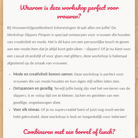
Waarom is deze workshop perfect voor
vrouwen?
Bij
VrouwenVrijgezellenfeest Scheveningen
draait alles om jullie! De
Workshop Slippers Pimpen
is speciaal ontworpen voor vrouwen die houden
van creativiteit en mode. Het is dé kans om een persoonlijke touch te geven
aan een mode-item dat je altijd kunt gebruiken – slippers! Of je nu kiest voor
een casual strandstijl of voor glam met glitters, deze workshop is helemaal
afgestemd op de smaak van vrouwen.
Mode en creativiteit komen samen
: Deze workshop is perfect voor
vrouwen die van mode houden en hun eigen stijl willen laten zien.
Ontspannen en gezellig
: Terwijl jullie bezig zijn met het versieren van de
slippers, is er volop tijd om te kletsen, lachen en genieten van een
gezellige, ongedwongen sfeer.
Voor elk niveau
: Of je nu supercreatief bent of juist nog nooit eerder
hebt geknutseld, deze workshop is leuk en toegankelijk voor iedereen!
Combineren met een borrel of lunch?