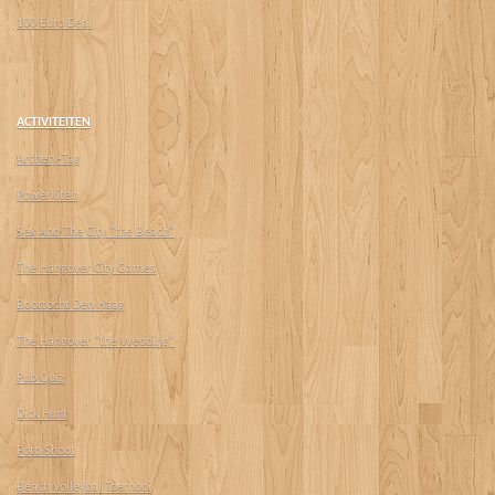
100 Euro Deal
ACTIVITEITEN
Archery-Tag
Powerkiten
Sex And The City "the Beach"
The Hangover City Games
Boottocht Den Haag
The Hangover "the Wedding"
Pub Quiz
Dick Hunt
Foto Shoot
Beach Volleybal Toernooi