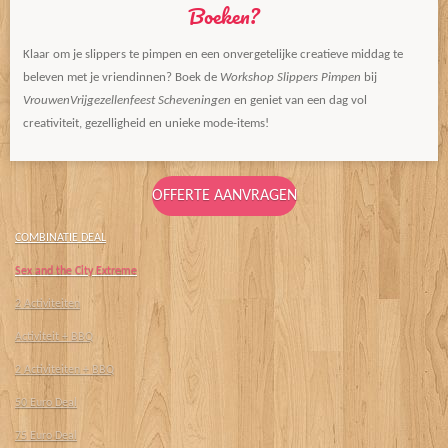
Boeken?
Klaar om je slippers te pimpen en een onvergetelijke creatieve middag te
beleven met je vriendinnen? Boek de
Workshop Slippers Pimpen
bij
VrouwenVrijgezellenfeest Scheveningen
en geniet van een dag vol
creativiteit, gezelligheid en unieke mode-items!
OFFERTE AANVRAGEN
COMBINATIE DEAL
Sex and the City Extreme
2 Activiteiten
Activiteit + BBQ
2 Activiteiten + BBQ
50 Euro Deal
75 Euro Deal