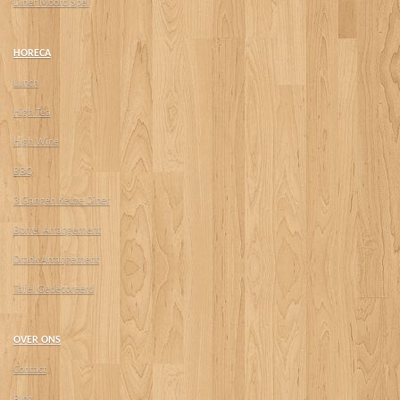
Diner Moord Spel
HORECA
Lunch
High Tea
High Wine
BBQ
3 Gangen Keuze Diner
Borrel Arrangement
Drank Arrangement
Tafel Gedecoreerd
OVER ONS
Contact
Blog