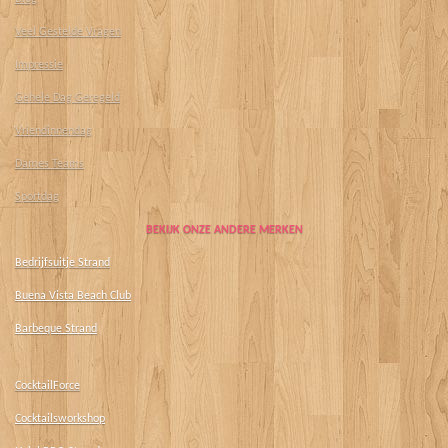
Veel Gestelde Vragen
Impressie
Gehele Dag Geregeld
Vriendinnendag
Dames Teams
Sportdag
BEKIJK ONZE ANDERE MERKEN
Bedrijfsuitje Strand
Buena Vista Beach Club
Barbeque Strand
CocktailForce
Cocktailsworkshop