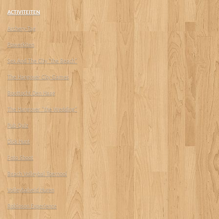
ACTIVITEITEN
Archery-Tag
Powerkiten
Sex And The City "the Beach"
The Hangover City Games
Boottocht Den Haag
The Hangover "the Wedding"
Pub Quiz
Dick Hunt
Foto Shoot
Beach Volleybal Toernooi
Volleybalveld Huren
Robinson Experience