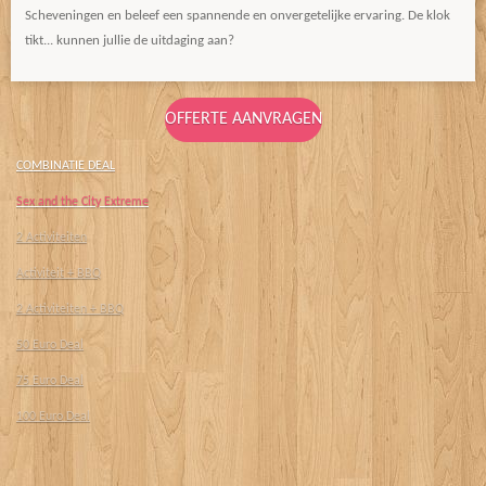
Scheveningen en beleef een spannende en onvergetelijke ervaring. De klok
tikt... kunnen jullie de uitdaging aan?
OFFERTE AANVRAGEN
COMBINATIE DEAL
Sex and the City Extreme
2 Activiteiten
Activiteit + BBQ
2 Activiteiten + BBQ
50 Euro Deal
75 Euro Deal
100 Euro Deal