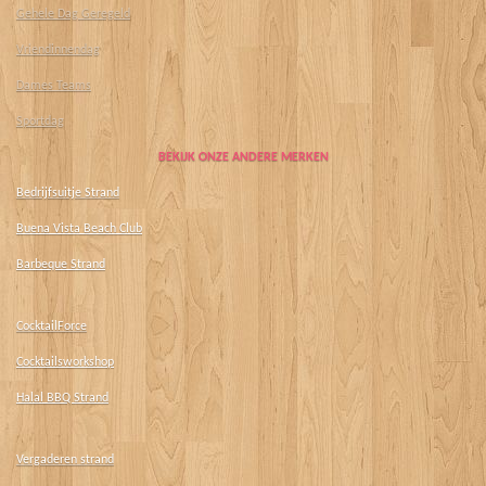
Gehele Dag Geregeld
Vriendinnendag
Dames Teams
Sportdag
BEKIJK ONZE ANDERE MERKEN
Bedrijfsuitje Strand
Buena Vista Beach Club
Barbeque Strand
CocktailForce
Cocktailsworkshop
Halal BBQ Strand
Vergaderen strand