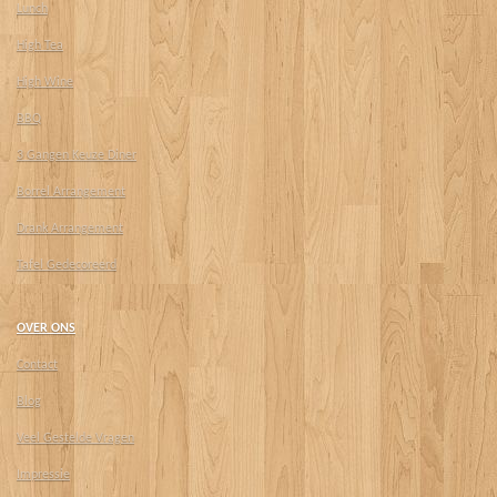
Lunch
High Tea
High Wine
BBQ
3 Gangen Keuze Diner
Borrel Arrangement
Drank Arrangement
Tafel Gedecoreerd
OVER ONS
Contact
Blog
Veel Gestelde Vragen
Impressie