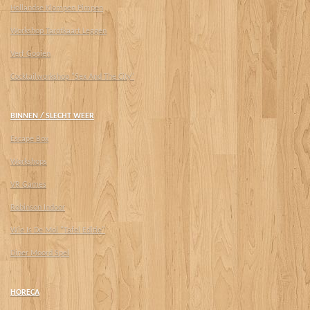
Hollandse Klompen Pimpen
Workshop Tarotkaart Leggen
Verf Gooien
Cocktailworkshop "Sex And The City"
BINNEN / SLECHT WEER
Escape Box
Workshops
VR Games
Robinson Indoor
Wie Is De Mol "Tafel Editie"
Diner Moord Spel
HORECA