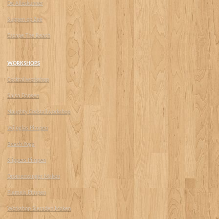
De Alleskunner
Suppen op Zee
Escape The Beach
WORKSHOPS
Cocktailworkshop
Salsa Dansen
Naughty Cocktailworkshop
Wijnglas Pimpen
Beach Yoga
Slippers Pimpen
Dromenvanger Maken
Piemels Pimpen
Workshop Sieraden Maken