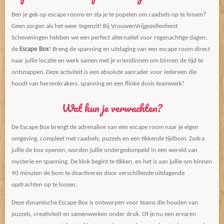
Ben je gek op escape rooms en sta je te popelen om raadsels op te lossen?
Geen zorgen als het weer tegenzit! Bij VrouwenVrijgezellenfeest
Scheveningen hebben we een perfect alternatief voor regenachtige dagen:
de
Escape Box
! Breng de spanning en uitdaging van een escape room direct
naar jullie locatie en werk samen met je vriendinnen om binnen de tijd te
ontsnappen. Deze activiteit is een absolute aanrader voor iedereen die
houdt van hersenkrakers, spanning en een flinke dosis teamwerk!
Wat kun je verwachten?
De Escape Box brengt de adrenaline van een escape room naar je eigen
omgeving, compleet met raadsels, puzzels en een tikkende tijdbom. Zodra
jullie de box openen, worden jullie ondergedompeld in een wereld van
mysterie en spanning. De klok begint te tikken, en het is aan jullie om binnen
90 minuten de bom te deactiveren door verschillende uitdagende
opdrachten op te lossen.
Deze dynamische Escape Box is ontworpen voor teams die houden van
puzzels, creativiteit en samenwerken onder druk. Of je nu een ervaren