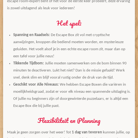
escape room-expert bent of het voor de eerste keer probeert, deze ervaring
is zowel uitdagend als leuk voor iedereen!
Het spel:
Spanning en Raadsels:
De Escape Box zit vol met cryptische
aanwijzingen, knoppen die bediend moeten worden, en mysterieuze
geluiden. Het voelt alsof je in een echte escape room zit, maar dan op
een tafel voor jullie neus!
Tikkende Tijdbom:
Jullie moeten samenwerken om de bom binnen 90
minuten te deactiveren. Lukt het niet? Dan is de missie gefaald! Werk
snel, denk slim en blijf vooral rustig onder de druk van de tijd.
Geschikt voor Alle Niveaus:
We hebben Escape Boxen die variëren in
moeilijkheidsgraad, zodat er voor elk niveau een spannende uitdaging is.
Of jullie nu beginners zijn of doorgewinterde puzzelaars, er is altijd een
Escape Box die bij jullie past.
Flexibiliteit en Planning
Maak je geen zorgen over het weer! Tot
1 dag van tevoren
kunnen jullie, op