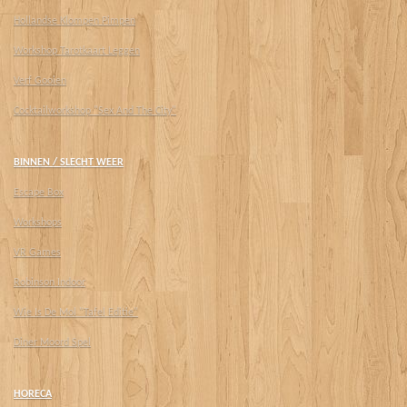
Hollandse Klompen Pimpen
Workshop Tarotkaart Leggen
Verf Gooien
Cocktailworkshop "Sex And The City"
BINNEN / SLECHT WEER
Escape Box
Workshops
VR Games
Robinson Indoor
Wie Is De Mol "Tafel Editie"
Diner Moord Spel
HORECA