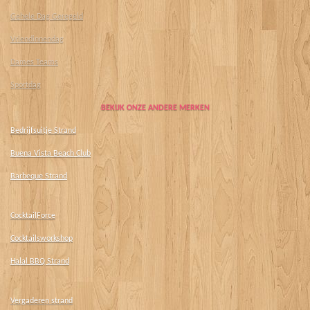
Gehele Dag Geregeld
Vriendinnendag
Dames Teams
Sportdag
BEKIJK ONZE ANDERE MERKEN
Bedrijfsuitje Strand
Buena Vista Beach Club
Barbeque Strand
CocktailForce
Cocktailsworkshop
Halal BBQ Strand
Vergaderen strand