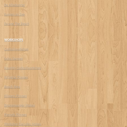
De Alleskunner
Suppen op Zee
Escape The Beach
WORKSHOPS
Cocktailworkshop
Salsa Dansen
Naughty Cocktailworkshop
Wijnglas Pimpen
Beach Yoga
Slippers Pimpen
Dromenvanger Maken
Piemels Pimpen
Workshop Sieraden Maken