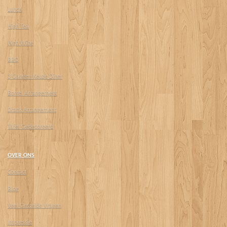
Lunch
High Tea
High Wine
BBQ
3 Gangen Keuze Diner
Borrel Arrangement
Drank Arrangement
Tafel Gedecoreerd
OVER ONS
Contact
Blog
Veel Gestelde Vragen
Impressie