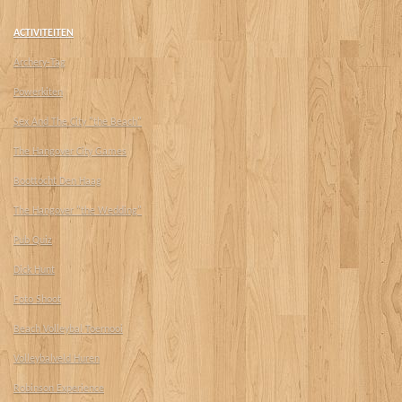
ACTIVITEITEN
Archery-Tag
Powerkiten
Sex And The City "the Beach"
The Hangover City Games
Boottocht Den Haag
The Hangover "the Wedding"
Pub Quiz
Dick Hunt
Foto Shoot
Beach Volleybal Toernooi
Volleybalveld Huren
Robinson Experience