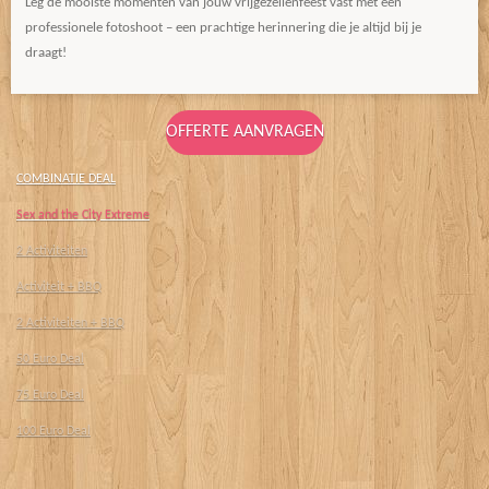
Leg de mooiste momenten van jouw vrijgezellenfeest vast met een
professionele fotoshoot – een prachtige herinnering die je altijd bij je
draagt!
OFFERTE AANVRAGEN
COMBINATIE DEAL
Sex and the City Extreme
2 Activiteiten
Activiteit + BBQ
2 Activiteiten + BBQ
50 Euro Deal
75 Euro Deal
100 Euro Deal