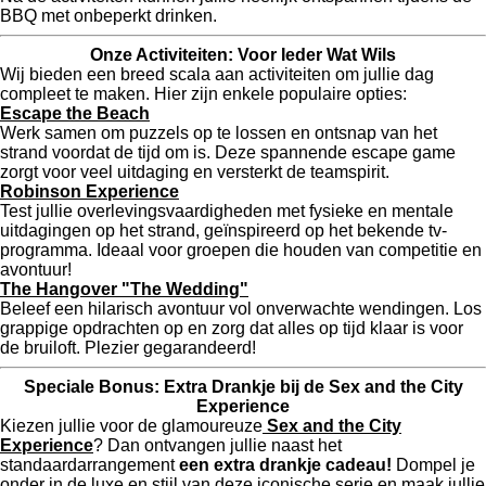
BBQ met onbeperkt drinken.
Onze Activiteiten: Voor Ieder Wat Wils
Wij bieden een breed scala aan activiteiten om jullie dag
compleet te maken. Hier zijn enkele populaire opties:
Escape the Beach
Werk samen om puzzels op te lossen en ontsnap van het
strand voordat de tijd om is. Deze spannende escape game
zorgt voor veel uitdaging en versterkt de teamspirit.
Robinson Experience
Test jullie overlevingsvaardigheden met fysieke en mentale
uitdagingen op het strand, geïnspireerd op het bekende tv-
programma. Ideaal voor groepen die houden van competitie en
avontuur!
The Hangover "The Wedding"
Beleef een hilarisch avontuur vol onverwachte wendingen. Los
grappige opdrachten op en zorg dat alles op tijd klaar is voor
de bruiloft. Plezier gegarandeerd!
Speciale Bonus: Extra Drankje bij de Sex and the City
Experience
Kiezen jullie voor de glamoureuze
Sex and the City
Experience
? Dan ontvangen jullie naast het
standaardarrangement
een extra drankje cadeau!
Dompel je
onder in de luxe en stijl van deze iconische serie en maak jullie