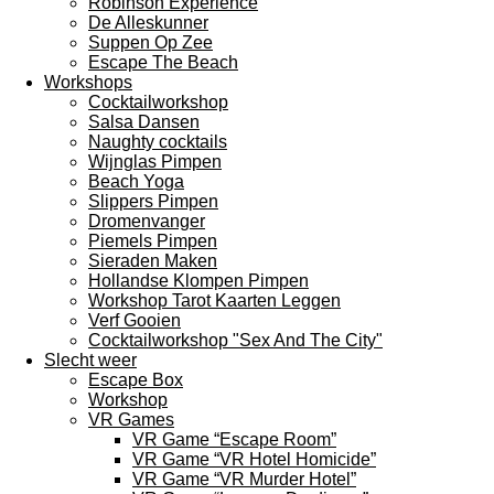
Robinson Experience
De Alleskunner
Suppen Op Zee
Escape The Beach
Workshops
Cocktailworkshop
Salsa Dansen
Naughty cocktails
Wijnglas Pimpen
Beach Yoga
Slippers Pimpen
Dromenvanger
Piemels Pimpen
Sieraden Maken
Hollandse Klompen Pimpen
Workshop Tarot Kaarten Leggen
Verf Gooien
Cocktailworkshop "Sex And The City"
Slecht weer
Escape Box
Workshop
VR Games
VR Game “Escape Room”
VR Game “VR Hotel Homicide”
VR Game “VR Murder Hotel”