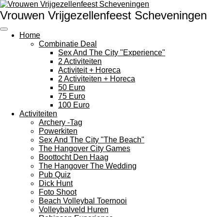
Ga
Vrouwen Vrijgezellenfeest Scheveningen
direct
naar
de
Home
hoofdinhoud
Combinatie Deal
Sex And The City "Experience"
2 Activiteiten
Activiteit + Horeca
2 Activiteiten + Horeca
50 Euro
75 Euro
100 Euro
Activiteiten
Archery -Tag
Powerkiten
Sex And The City "The Beach"
The Hangover City Games
Boottocht Den Haag
The Hangover The Wedding
Pub Quiz
Dick Hunt
Foto Shoot
Beach Volleybal Toernooi
Volleybalveld Huren