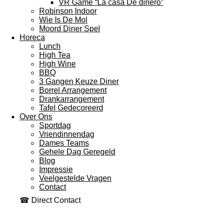
VR Game “La casa De dinero”
Robinson Indoor
Wie Is De Mol
Moord Diner Spel
Horeca
Lunch
High Tea
High Wine
BBQ
3 Gangen Keuze Diner
Borrel Arrangement
Drankarrangement
Tafel Gedecoreerd
Over Ons
Sportdag
Vriendinnendag
Dames Teams
Gehele Dag Geregeld
Blog
Impressie
Veelgestelde Vragen
Contact
☎ Direct Contact