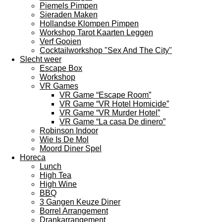
Piemels Pimpen
Sieraden Maken
Hollandse Klompen Pimpen
Workshop Tarot Kaarten Leggen
Verf Gooien
Cocktailworkshop "Sex And The City"
Slecht weer
Escape Box
Workshop
VR Games
VR Game “Escape Room”
VR Game “VR Hotel Homicide”
VR Game “VR Murder Hotel”
VR Game “La casa De dinero”
Robinson Indoor
Wie Is De Mol
Moord Diner Spel
Horeca
Lunch
High Tea
High Wine
BBQ
3 Gangen Keuze Diner
Borrel Arrangement
Drankarrangement