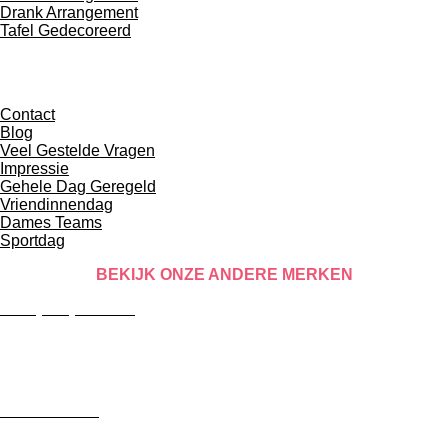
Drank Arrangement
Tafel Gedecoreerd
OVER ONS
Contact
Blog
Veel Gestelde Vragen
Impressie
Gehele Dag Geregeld
Vriendinnendag
Dames Teams
Sportdag
BEKIJK ONZE ANDERE MERKEN
Bedrijfsuitje Strand
Buena Vista Beach Club
Barbeque Strand
CocktailForce
Cocktailsworkshop
Halal BBQ Strand