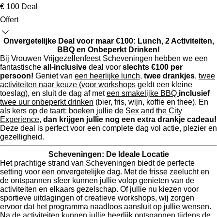
€ 100 Deal
Offert
Onvergetelijke Deal voor maar €100: Lunch, 2 Activiteiten,
BBQ en Onbeperkt Drinken!
Bij Vrouwen Vrijgezellenfeest Scheveningen hebben we een
fantastische
all-inclusive
deal voor
slechts €100 per
persoon!
Geniet van
een heerlijke lunch
,
twee drankjes
,
twee
activiteiten naar keuze
(
voor workshops
geldt een kleine
toeslag), en sluit de dag af met
een smakelijke BBQ
inclusief
twee uur onbeperkt drinken
(bier, fris, wijn, koffie en thee). En
als kers op de taart: boeken jullie de
Sex and the City
Experience
,
dan krijgen jullie nog een extra drankje cadeau!
Deze deal is perfect voor een complete dag vol actie, plezier en
gezelligheid.
Scheveningen: De Ideale Locatie
Het prachtige strand van Scheveningen biedt de perfecte
setting voor een onvergetelijke dag. Met de frisse zeelucht en
de ontspannen sfeer kunnen jullie volop genieten van de
activiteiten en elkaars gezelschap. Of jullie nu kiezen voor
sportieve uitdagingen of creatieve workshops, wij zorgen
ervoor dat het programma naadloos aansluit op jullie wensen.
Na de activiteiten kunnen jullie heerlijk ontspannen tijdens de