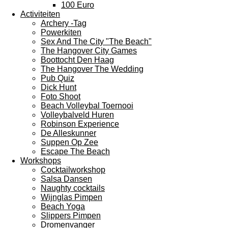
100 Euro
Activiteiten
Archery -Tag
Powerkiten
Sex And The City "The Beach"
The Hangover City Games
Boottocht Den Haag
The Hangover The Wedding
Pub Quiz
Dick Hunt
Foto Shoot
Beach Volleybal Toernooi
Volleybalveld Huren
Robinson Experience
De Alleskunner
Suppen Op Zee
Escape The Beach
Workshops
Cocktailworkshop
Salsa Dansen
Naughty cocktails
Wijnglas Pimpen
Beach Yoga
Slippers Pimpen
Dromenvanger