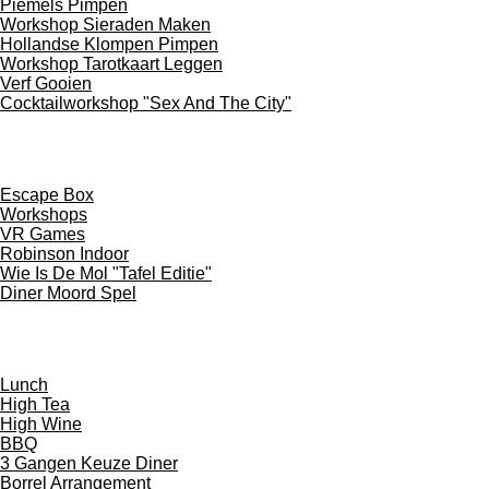
Piemels Pimpen
Workshop Sieraden Maken
Hollandse Klompen Pimpen
Workshop Tarotkaart Leggen
Verf Gooien
Cocktailworkshop "Sex And The City"
BINNEN / SLECHT WEER
Escape Box
Workshops
VR Games
Robinson Indoor
Wie Is De Mol "Tafel Editie"
Diner Moord Spel
HORECA
Lunch
High Tea
High Wine
BBQ
3 Gangen Keuze Diner
Borrel Arrangement