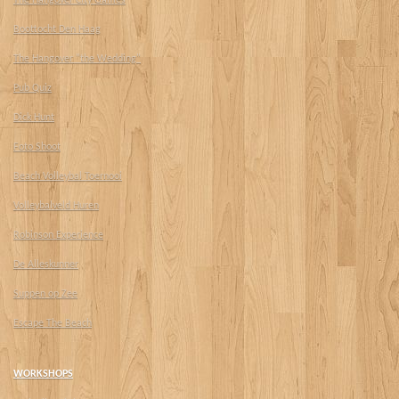
Boottocht Den Haag
The Hangover "the Wedding"
Pub Quiz
Dick Hunt
Foto Shoot
Beach Volleybal Toernooi
Volleybalveld Huren
Robinson Experience
De Alleskunner
Suppen op Zee
Escape The Beach
WORKSHOPS