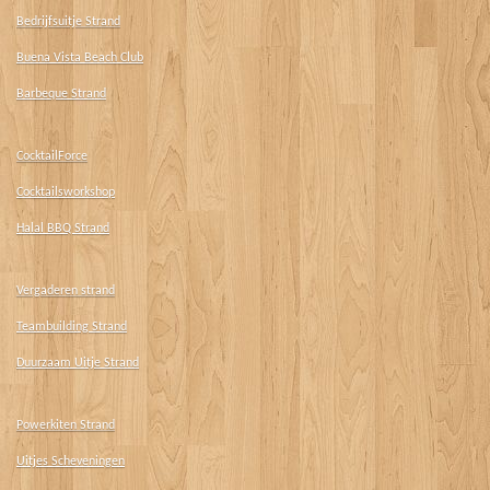
Bedrijfsuitje Strand
Buena Vista Beach Club
Barbeque Strand
CocktailForce
Cocktailsworkshop
Halal BBQ Strand
Vergaderen strand
Teambuilding Strand
Duurzaam Uitje Strand
Powerkiten Strand
Uitjes Scheveningen