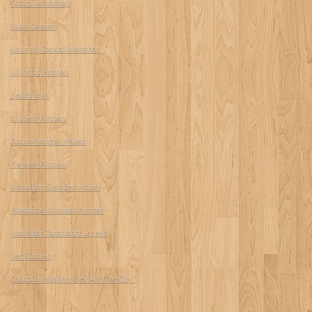
Cocktailworkshop
Salsa Dansen
Naughty Cocktailworkshop
Wijnglas Pimpen
Beach Yoga
Slippers Pimpen
Dromenvanger Maken
Piemels Pimpen
Workshop Sieraden Maken
Hollandse Klompen Pimpen
Workshop Tarotkaart Leggen
Verf Gooien
Cocktailworkshop "Sex And The City"