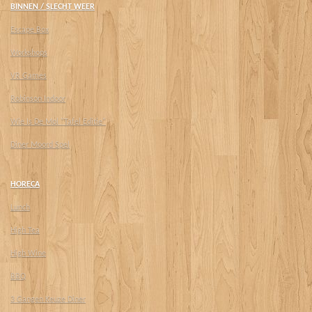
BINNEN / SLECHT WEER
Escape Box
Workshops
VR Games
Robinson Indoor
Wie Is De Mol "Tafel Editie"
Diner Moord Spel
HORECA
Lunch
High Tea
High Wine
BBQ
3 Gangen Keuze Diner