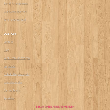
Borrel Arrangement
Drank Arrangement
Tafel Gedecoreerd
OVER ONS
Contact
Blog
Veel Gestelde Vragen
Impressie
Gehele Dag Geregeld
Vriendinnendag
Dames Teams
Sportdag
BEKIJK ONZE ANDERE MERKEN