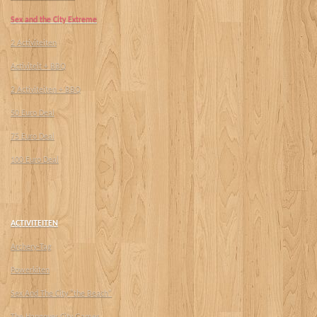
Sex and the City Extreme
2 Activiteiten
Activiteit + BBQ
2 Activiteiten + BBQ
50 Euro Deal
75 Euro Deal
100 Euro Deal
ACTIVITEITEN
Archery-Tag
Powerkiten
Sex And The City "the Beach"
The Hangover City Games