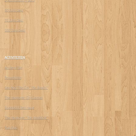
2 Activiteiten + BBQ
50 Euro Deal
75 Euro Deal
100 Euro Deal
ACTIVITEITEN
Archery-Tag
Powerkiten
Sex And The City "the Beach"
The Hangover City Games
Boottocht Den Haag
The Hangover "the Wedding"
Pub Quiz