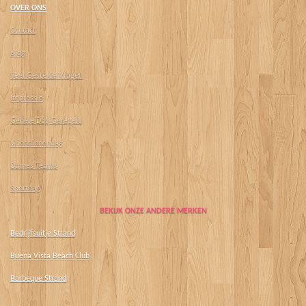
OVER ONS
Contact
Blog
Veel Gestelde Vragen
Impressie
Gehele Dag Geregeld
Vriendinnendag
Dames Teams
Sportdag
BEKIJK ONZE ANDERE MERKEN
Bedrijfsuitje Strand
Buena Vista Beach Club
Barbeque Strand