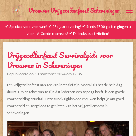
Ga
Vrouwen Vrijgezellenfeest Scheveningen
direct
naar
✔ Speciaal voor vrouwen! ✔ 25+ jaar ervaring! ✔ Reeds 7500 gasten gingen u
de
voor! ✔ Goede recensies! ✔ De leukste activiteiten!
hoofdinhoud
Vrijgezellenfeest Survivalgids voor
Vrouwen in Scheveningen
Gepubliceerd op 10 november 2024 om 12:36
Een vrijgezellenfeest aan zee kan intensief zijn, vooral als het de hele dag
duurt. Om er zeker van te zijn dat iedereen een topdag heeft, is een goede
voorbereiding cruciaal. Deze survivalgids voor vrouwen helpt je om goed
voorbereid en zorgeloos te genieten van het vrijgezellenfeest in
Scheveningen.