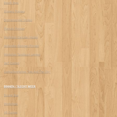
Beach Yoga
Slippers Pimpen
Dromenvanger Maken
Piemels Pimpen
Workshop Sieraden Maken
Hollandse Klompen Pimpen
Workshop Tarotkaart Leggen
Verf Gooien
Cocktailworkshop "Sex And The City"
BINNEN / SLECHT WEER
Escape Box
Workshops
VR Games