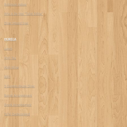
Robinson Indoor
Wie Is De Mol "Tafel Editie"
Diner Moord Spel
HORECA
Lunch
High Tea
High Wine
BBQ
3 Gangen Keuze Diner
Borrel Arrangement
Drank Arrangement
Tafel Gedecoreerd