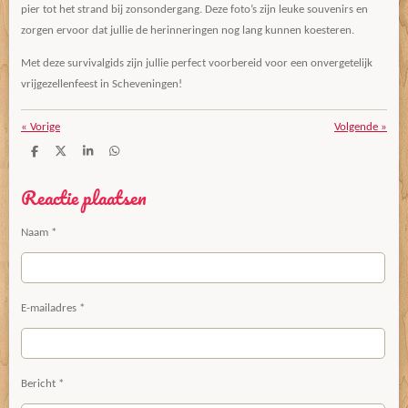
pier tot het strand bij zonsondergang. Deze foto’s zijn leuke souvenirs en
zorgen ervoor dat jullie de herinneringen nog lang kunnen koesteren.
Met deze survivalgids zijn jullie perfect voorbereid voor een onvergetelijk
vrijgezellenfeest in Scheveningen!
«
Vorige
Volgende
»
D
D
S
D
e
e
h
e
l
e
a
l
Reactie plaatsen
e
l
r
e
n
e
n
Naam *
E-mailadres *
Bericht *