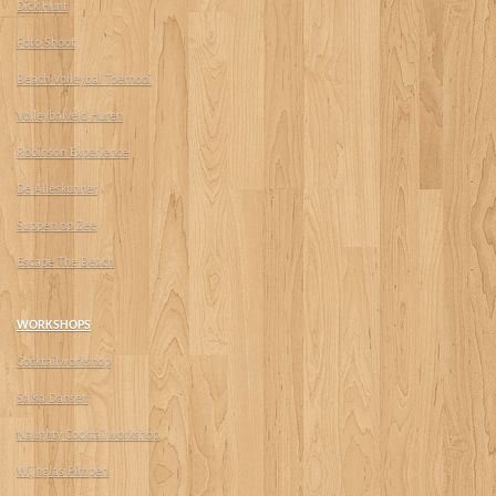
Dick Hunt
Foto Shoot
Beach Volleybal Toernooi
Volleybalveld Huren
Robinson Experience
De Alleskunner
Suppen op Zee
Escape The Beach
WORKSHOPS
Cocktailworkshop
Salsa Dansen
Naughty Cocktailworkshop
Wijnglas Pimpen