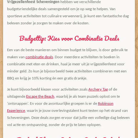
Vrijgezellenfeest Scheveningen
hebben we verschillende
budgetvriendelijke deals samengesteld om je op weg te helpen. Van
sportieve activiteiten tot culinaire verwennerij, je kunt een fantastische dag
beleven zonder je zorgen te maken over de kosten.
Budgettip: Kies voor Combinatie Deals
Een van de beste manieren om binnen budget te blijven, is door gebruik te
maken van
combinatie deals
. Door meerdere activiteiten te boeken in
combinatie met eten en drinken, haal je meer uit je vrijgezellenfeest voor
minder geld. Zo kun je bijvoorbeeld twee activiteiten combineren met een
BBQ en krijg je 10% korting én een gratis drankje.
Je kunt bijvoorbeeld kiezen voor activiteiten zoals
Archery Tag
of de
uitdagende
Escape the Beach
, waarbij je als team puzzels oplost om te
‘ontsnappen’. En voor de avontuurlijke groepen is er de
Robinson
Experience
, waarin je jouw overlevingstalent kunt testen op het strand van
Scheveningen. Deze deals zorgen ervoor dat jullie een volledige dag beleven
vol actie en ontspanning, zonder de prijs te laten oplopen.