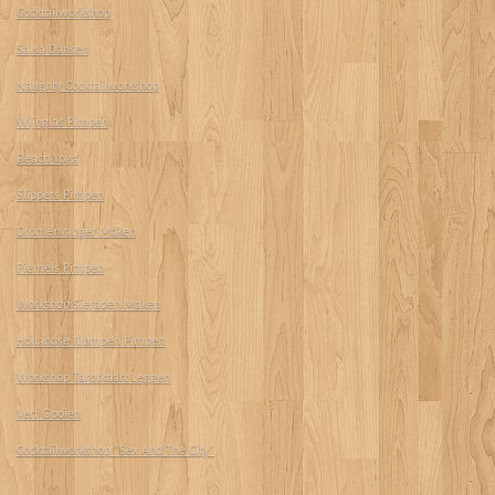
Cocktailworkshop
Salsa Dansen
Naughty Cocktailworkshop
Wijnglas Pimpen
Beach Yoga
Slippers Pimpen
Dromenvanger Maken
Piemels Pimpen
Workshop Sieraden Maken
Hollandse Klompen Pimpen
Workshop Tarotkaart Leggen
Verf Gooien
Cocktailworkshop "Sex And The City"