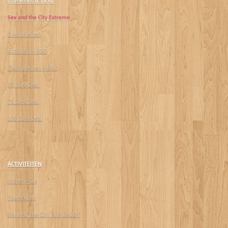
COMBINATIE DEAL
Sex and the City Extreme
2 Activiteiten
Activiteit + BBQ
2 Activiteiten + BBQ
50 Euro Deal
75 Euro Deal
100 Euro Deal
ACTIVITEITEN
Archery-Tag
Powerkiten
Sex And The City "the Beach"