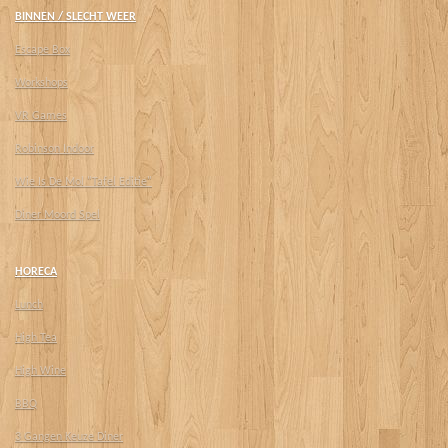
BINNEN / SLECHT WEER
Escape Box
Workshops
VR Games
Robinson Indoor
Wie Is De Mol "Tafel Editie"
Diner Moord Spel
HORECA
Lunch
High Tea
High Wine
BBQ
3 Gangen Keuze Diner