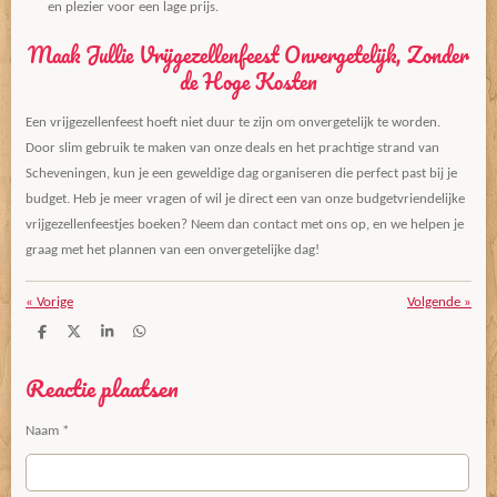
en plezier voor een lage prijs.
Maak Jullie Vrijgezellenfeest Onvergetelijk, Zonder
de Hoge Kosten
Een vrijgezellenfeest hoeft niet duur te zijn om onvergetelijk te worden.
Door slim gebruik te maken van onze deals en het prachtige strand van
Scheveningen, kun je een geweldige dag organiseren die perfect past bij je
budget. Heb je meer vragen of wil je direct een van onze budgetvriendelijke
vrijgezellenfeestjes boeken? Neem dan contact met ons op, en we helpen je
graag met het plannen van een onvergetelijke dag!
«
Vorige
Volgende
»
D
D
S
D
e
e
h
e
l
e
a
l
Reactie plaatsen
e
l
r
e
n
e
n
Naam *