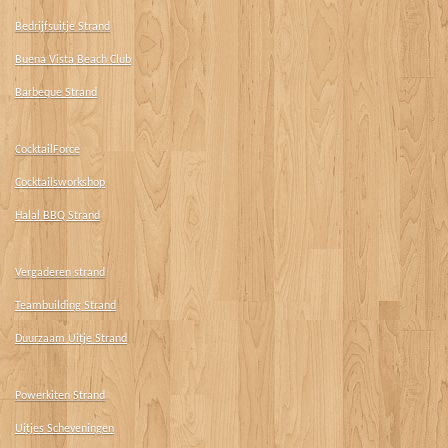
Bedrijfsuitje Strand
Buena Vista Beach Club
Barbeque Strand
CocktailForce
Cocktailsworkshop
Halal BBQ Strand
Vergaderen strand
Teambuilding Strand
Duurzaam Uitje Strand
Powerkiten Strand
Uitjes Scheveningen