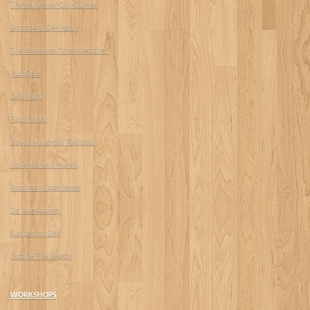
The Hangover City Games
Boottocht Den Haag
The Hangover "the Wedding"
Pub Quiz
Dick Hunt
Foto Shoot
Beach Volleybal Toernooi
Volleybalveld Huren
Robinson Experience
De Alleskunner
Suppen op Zee
Escape The Beach
WORKSHOPS