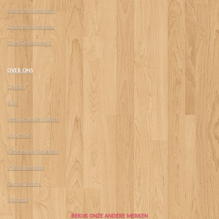
Borrel Arrangement
Drank Arrangement
Tafel Gedecoreerd
OVER ONS
Contact
Blog
Veel Gestelde Vragen
Impressie
Gehele Dag Geregeld
Vriendinnendag
Dames Teams
Sportdag
BEKIJK ONZE ANDERE MERKEN