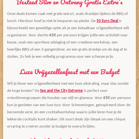
Besteed Slim en Ontvang Gratis Extra’s
Onze deals komen vaak met gratis extra’s, zoals drankjes tijdens de BBQ of
lunch. Hierdoor hoef je niet te besparen op plezier. De
50 Euro Deal
is
bijvoorbeeld een geweldige optie als je een betaalbaar vrijgezellenfeest wilt
organiseren. Voor slechts
€50
per persoon krijgen jullie een activiteit naar
keuze, zoals een sportieve uitdaging of een creatieve workshop, een
heerlijke BBQ of een 3-gangendiner, en een gratis drankje om de dag af te
sluiten. Zo heb je een volledig programma voor een scherpe prijs.
Luxe Vrijgezellenfeest met een Budget
Wil je liever een vrijgezellenfeest met een luxe uitstraling, maar dan zonder
de hoge kosten? De
Sex and the City Extreme
is perfect voor
vriendinnengroepen die houden van stijl en glamour. Voor
€50
per persoon
kun je genieten van een luxe tour door Scheveningen, geïnspireerd door de
beroemde serie, én een cocktailworkshop waarin jullie leren hoe je de
lekkerste cocktails kunt shaken. Dit soort deals zijn ideaal om een chique
ervaring te creëren zonder je budget te overschrijden.